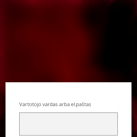
Pamirštas
slaptažodis
Vartotojo vardas arba el.paštas