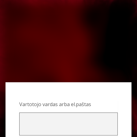
Pamirštas
slaptažodis
Vartotojo vardas arba el.paštas